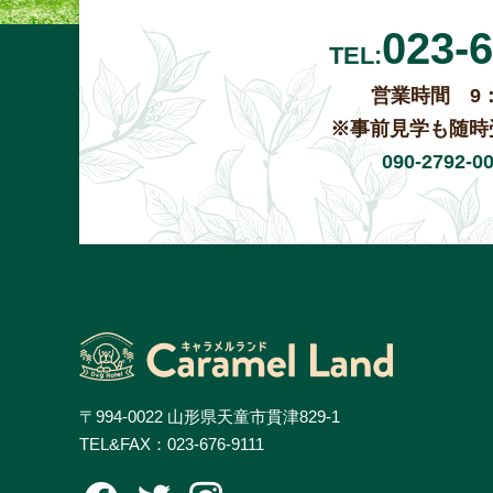
023-6
TEL:
営業時間 9：
※事前見学も随時
090-2792
〒994-0022 山形県天童市貫津829-1
TEL&FAX：
023-676-9111