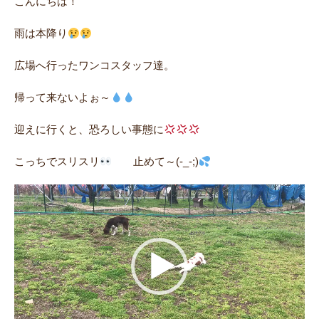
こんにちは！
雨は本降り
広場へ行ったワンコスタッフ達。
帰って来ないよぉ～
迎えに行くと、恐ろしい事態に
こっちでスリスリ
止めて～(-_-;)
動
画
プ
レ
ー
ヤ
ー