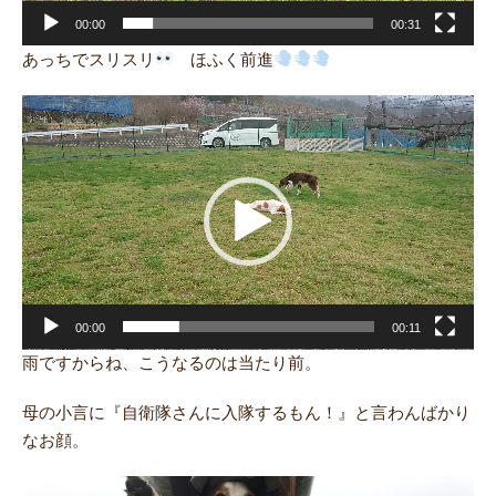
00:00
00:31
あっちでスリスリ
ほふく前進
動
画
プ
レ
ー
ヤ
ー
00:00
00:11
雨ですからね、こうなるのは当たり前。
母の小言に『自衛隊さんに入隊するもん！』と言わんばかり
なお顔。