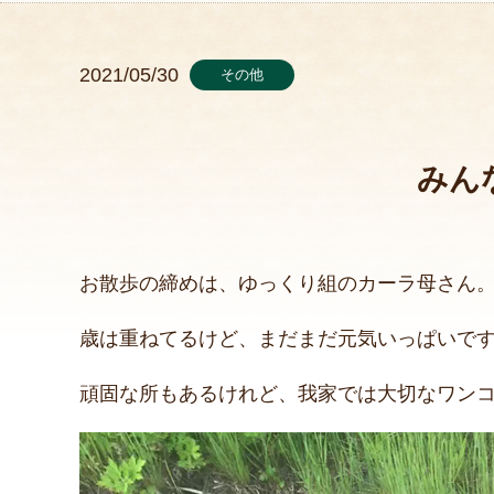
2021/05/30
その他
みん
お散歩の締めは、ゆっくり組のカーラ母さん
歳は重ねてるけど、まだまだ元気いっぱいで
頑固な所もあるけれど、我家では大切なワン
動
画