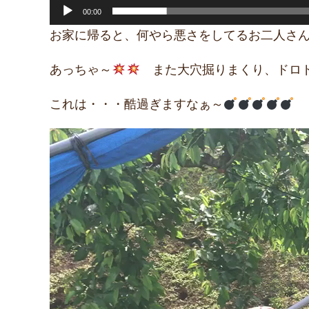
00:00
お家に帰ると、何やら悪さをしてるお二人さ
あっちゃ～
また大穴掘りまくり、ドロド
これは・・・酷過ぎますなぁ～
動
画
プ
レ
ー
ヤ
ー