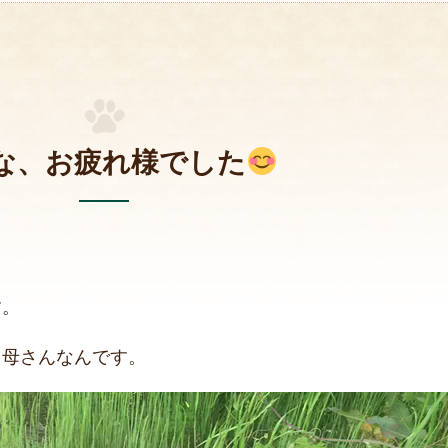
な、お疲れ様でした
。
す。
コ母さんなんです。